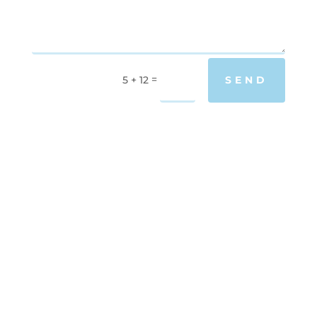
=
5 + 12
SEND